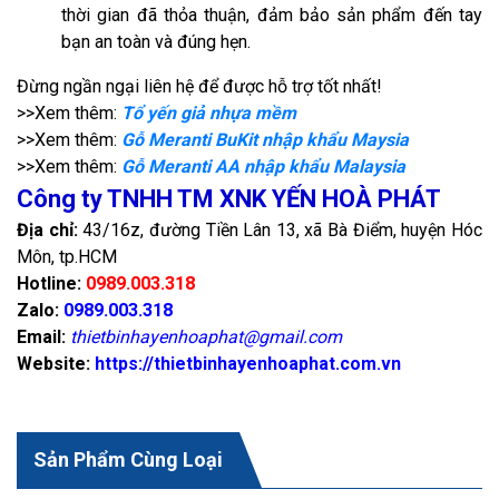
thời gian đã thỏa thuận, đảm bảo sản phẩm đến tay
bạn an toàn và đúng hẹn.
Đừng ngần ngại liên hệ để được hỗ trợ tốt nhất!
>>Xem thêm:
Tổ yến giả nhựa mềm
>>Xem thêm:
Gỗ Meranti BuKit nhập khẩu Maysia
>>Xem thêm:
Gỗ Meranti AA nhập khẩu Malaysia
Công ty TNHH TM XNK YẾN HOÀ PHÁT
Địa chỉ:
43/16z, đường Tiền Lân 13, xã Bà Điểm, huyện Hóc
Môn, tp.HCM
Hotline:
0989.003.318
Zalo:
0989.003.318
Email:
thietbinhayenhoaphat@gmail.com
Website:
https://thietbinhayenhoaphat.com.vn
Sản Phẩm Cùng Loại