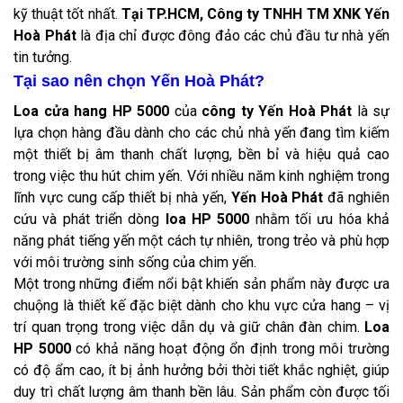
kỹ thuật tốt nhất.
Tại TP.HCM, Công ty TNHH TM XNK Yến
Hoà Phát
là địa chỉ được đông đảo các chủ đầu tư nhà yến
tin tưởng.
Tại sao nên chọn Yến Hoà Phát?
Loa cửa hang HP 5000
của
công ty Yến Hoà Phát
là sự
lựa chọn hàng đầu dành cho các chủ nhà yến đang tìm kiếm
một thiết bị âm thanh chất lượng, bền bỉ và hiệu quả cao
trong việc thu hút chim yến. Với nhiều năm kinh nghiệm trong
lĩnh vực cung cấp thiết bị nhà yến,
Yến Hoà Phát
đã nghiên
cứu và phát triển dòng
loa HP 5000
nhằm tối ưu hóa khả
năng phát tiếng yến một cách tự nhiên, trong trẻo và phù hợp
với môi trường sinh sống của chim yến.
Một trong những điểm nổi bật khiến sản phẩm này được ưa
chuộng là thiết kế đặc biệt dành cho khu vực cửa hang – vị
trí quan trọng trong việc dẫn dụ và giữ chân đàn chim.
Loa
HP 5000
có khả năng hoạt động ổn định trong môi trường
có độ ẩm cao, ít bị ảnh hưởng bởi thời tiết khắc nghiệt, giúp
duy trì chất lượng âm thanh bền lâu. Sản phẩm còn được tối