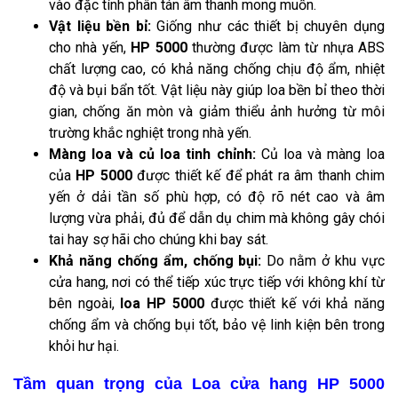
vào đặc tính phân tán âm thanh mong muốn.
Vật liệu bền bỉ:
Giống như các thiết bị chuyên dụng
cho nhà yến,
HP 5000
thường được làm từ nhựa ABS
chất lượng cao, có khả năng chống chịu độ ẩm, nhiệt
độ và bụi bẩn tốt. Vật liệu này giúp loa bền bỉ theo thời
gian, chống ăn mòn và giảm thiểu ảnh hưởng từ môi
trường khắc nghiệt trong nhà yến.
Màng loa và củ loa tinh chỉnh:
Củ loa và màng loa
của
HP 5000
được thiết kế để phát ra âm thanh chim
yến ở dải tần số phù hợp, có độ rõ nét cao và âm
lượng vừa phải, đủ để dẫn dụ chim mà không gây chói
tai hay sợ hãi cho chúng khi bay sát.
Khả năng chống ẩm, chống bụi:
Do nằm ở khu vực
cửa hang, nơi có thể tiếp xúc trực tiếp với không khí từ
bên ngoài,
loa HP 5000
được thiết kế với khả năng
chống ẩm và chống bụi tốt, bảo vệ linh kiện bên trong
khỏi hư hại.
Tầm quan trọng của Loa cửa hang HP 5000