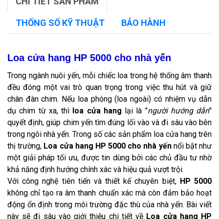
CHI TIẾT SẢN PHẨM
THỐNG SỐ KỸ THUẬT
BẢO HÀNH
Loa cửa hang HP 5000 cho nhà yến
Trong ngành nuôi yến, mỗi chiếc loa trong hệ thống âm thanh
đều đóng một vai trò quan trọng trong việc thu hút và giữ
chân đàn chim. Nếu loa phóng (loa ngoài) có nhiệm vụ dẫn
dụ chim từ xa, thì
loa cửa hang
lại là "
người hướng dẫn
"
quyết định, giúp chim yến tìm đúng lối vào và đi sâu vào bên
trong ngôi nhà yến. Trong số các sản phẩm loa cửa hang trên
thị trường,
Loa cửa hang HP 5000 cho nhà yến
nổi bật như
một giải pháp tối ưu, được tin dùng bởi các chủ đầu tư nhờ
khả năng định hướng chính xác và hiệu quả vượt trội.
Với công nghệ tiên tiến và thiết kế chuyên biệt,
HP 5000
không chỉ tạo ra âm thanh chuẩn xác mà còn đảm bảo hoạt
động ổn định trong môi trường đặc thù của nhà yến. Bài viết
này sẽ đi sâu vào giới thiệu chi tiết về
Loa cửa hang HP