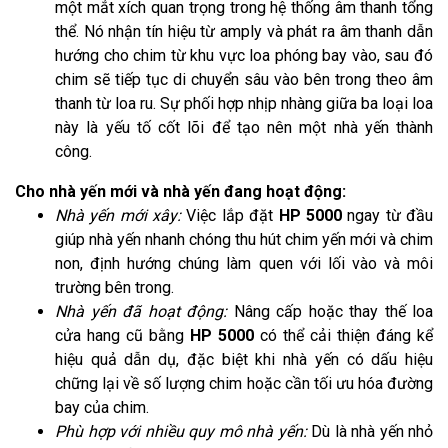
một mắt xích quan trọng trong hệ thống âm thanh tổng
thể. Nó nhận tín hiệu từ amply và phát ra âm thanh dẫn
hướng cho chim từ khu vực loa phóng bay vào, sau đó
chim sẽ tiếp tục di chuyển sâu vào bên trong theo âm
thanh từ loa ru. Sự phối hợp nhịp nhàng giữa ba loại loa
này là yếu tố cốt lõi để tạo nên một nhà yến thành
công.
Cho nhà yến mới và nhà yến đang hoạt động:
Nhà yến mới xây:
Việc lắp đặt
HP 5000
ngay từ đầu
giúp nhà yến nhanh chóng thu hút chim yến mới và chim
non, định hướng chúng làm quen với lối vào và môi
trường bên trong.
Nhà yến đã hoạt động:
Nâng cấp hoặc thay thế loa
cửa hang cũ bằng
HP 5000
có thể cải thiện đáng kể
hiệu quả dẫn dụ, đặc biệt khi nhà yến có dấu hiệu
chững lại về số lượng chim hoặc cần tối ưu hóa đường
bay của chim.
Phù hợp với nhiều quy mô nhà yến:
Dù là nhà yến nhỏ