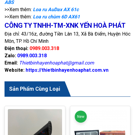
ABS
>>Xem thêm:
Loa ru AuDax AX 61c
>>Xem thêm:
Loa ru chùm 6D AX61
CÔNG TY TNHH-TM-XNK YẾN HOÀ PHÁT
Địa chỉ: 43/16z, đường Tiền Lân 13, Xã Bà Điểm, Huyện Hóc
Môn, TP. Hồ Chí Minh
Điện thoại:
0989.003.318
Zalo:
0989.003.318
Email:
Thietbinhayenhoaphat@gmail.com
Website:
https://thietbinhayenhoaphat.com.vn
Sản Phẩm Cùng Loại
New