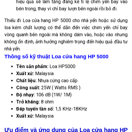
hiệu quả sẽ làm tăng đáng kể tỉ lệ chim yến bay vào
bên trong, thay vì chỉ bay lượn bên ngoài rồi bỏ đi.
Thiếu đi Loa cửa hang HP 5000 cho nhà yến hoặc sử dụng
loa kém chất lượng có thể dẫn đến việc chim yến chỉ bay
vòng quanh bên ngoài mà không dám vào, hoặc vào nhưng
không ổn định, ảnh hưởng nghiêm trọng đến hiệu quả đầu tư
nhà yến.
Thông số kỹ thuật Loa cửa hang HP 5000
Tên sản phẩm:
Loa HP5000
Xuất xứ:
Malaysia
Chất liệu:
Nhựa cứng cao cấp
Công suất:
25W ( Watts RMS )
Độ nhạy:
106 dB (1W/ 1M)
Trở kháng:
8 ohm
Đáp tuyến tần số:
1,5 KHz-18KHz
Xuất xứ:
Malaysia
Ưu điểm và ứng dụng của Loa cửa hang HP