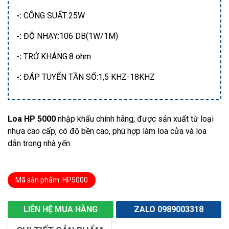
-:
CÔNG SUẤT:25W
-:
ĐỘ NHẠY:106 DB(1W/1M)
-:
TRỞ KHÁNG:8 ohm
-:
ĐÁP TUYẾN TẦN SỐ:1,5 KHZ-18KHZ
Loa HP 5000
nhập khẩu chính hãng, được sản xuất từ loại
nhựa cao cấp, có độ bền cao, phù hợp làm loa cửa và loa
dẫn trong nhà yến.
Mã sản phẩm: HP5000
LIÊN HỆ MUA HÀNG
ZALO 0989003318