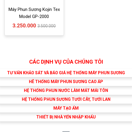
Máy Phun Sương Kojin Tex
Model GP-2000
3.250.000
3.500.000
CÁC DỊNH VỤ CỦA CHÚNG TÔI
TƯ VẤN KHẢO SÁT VÀ BÁO GIÁ HỆ THỐNG MÁY PHUN SƯƠNG
HÊ THỐNG MÁY PHUN SƯƠNG CAO ÁP
HỆ THỐNG PHUN NƯỚC LÀM MÁT MÁI TÔN
HỆ THỐNG PHUN SƯƠNG TƯỚI CÂY, TƯỚI LAN
MÁY TẠO ẨM
THIẾT BỊ NHÀ YẾN NHẬP KHẨU