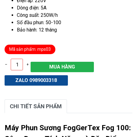
Điện áp: 220V
Dòng điện: 5A
Công suất: 250W/h
Số đầu phun: 50-100
Bảo hành: 12 tháng
Mã sản phẩm: mps03
–
+
ZALO 0989003318
CHI TIẾT SẢN PHẨM
Máy Phun Sương FogGerTex Fog 100: