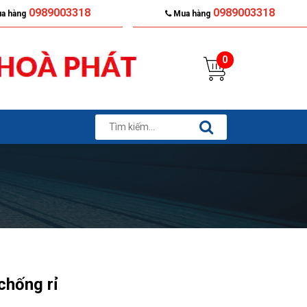
0989003318
0989003318
a hàng
Mua hàng
0
chống rỉ