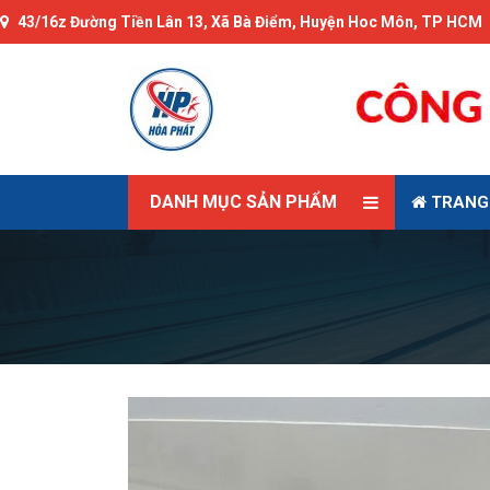
43/16z Đường Tiền Lân 13, Xã Bà Điểm, Huyện Hoc Môn, TP HCM
DANH MỤC SẢN PHẨM
TRANG