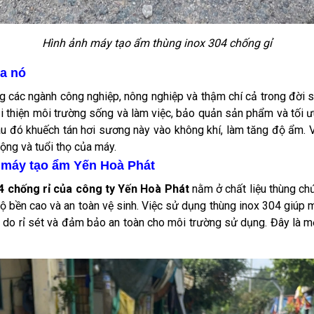
Hình ảnh máy tạo ẩm thùng inox 304 chống gỉ
ủa nó
rong các ngành công nghiệp, nông nghiệp và thậm chí cả trong đời 
ải thiện môi trường sống và làm việc, bảo quản sản phẩm và tối 
u đó khuếch tán hơi sương này vào không khí, làm tăng độ ẩm. 
ộng và tuổi thọ của máy.
g máy tạo ẩm Yến Hoà Phát
4 chống rỉ của công ty Yến Hoà Phát
nằm ở chất liệu thùng ch
độ bền cao và an toàn vệ sinh. Việc sử dụng thùng inox 304 giú
óc do rỉ sét và đảm bảo an toàn cho môi trường sử dụng. Đây là m