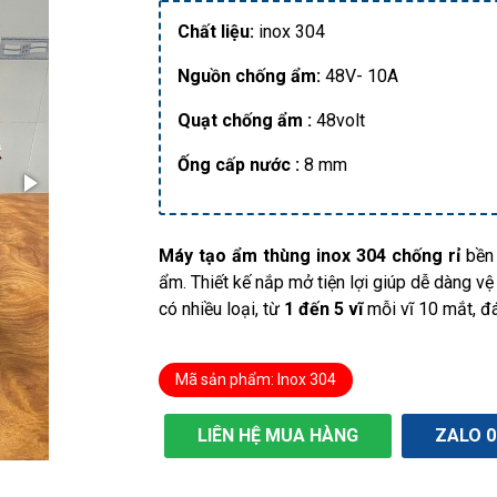
Chất liệu:
inox 304
Nguồn chống ẩm:
48V- 10A
Quạt chống ẩm :
48volt
Ống cấp nước :
8 mm
Máy tạo ẩm thùng inox 304 chống rỉ
bền
ẩm. Thiết kế nắp mở tiện lợi giúp dễ dàng v
có nhiều loại, từ
1 đến 5 vĩ
mỗi vĩ
10 mắt, đ
Mã sản phẩm: Inox 304
LIÊN HỆ MUA HÀNG
ZALO 0