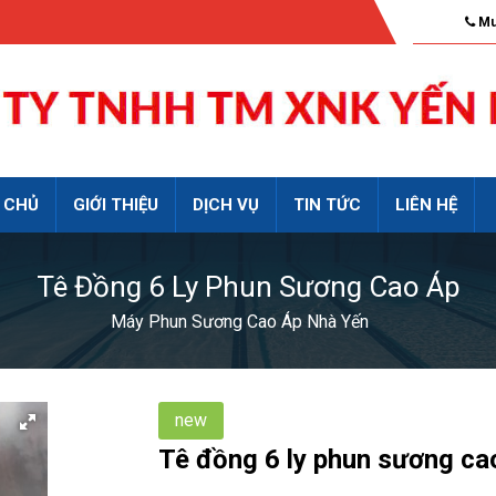
Mu
 CHỦ
GIỚI THIỆU
DỊCH VỤ
TIN TỨC
LIÊN HỆ
Tê Đồng 6 Ly Phun Sương Cao Áp
Máy Phun Sương Cao Áp Nhà Yến
new
Tê đồng 6 ly phun sương ca