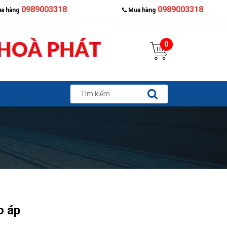
0989003318
0989003318
a hàng
Mua hàng
0
o áp