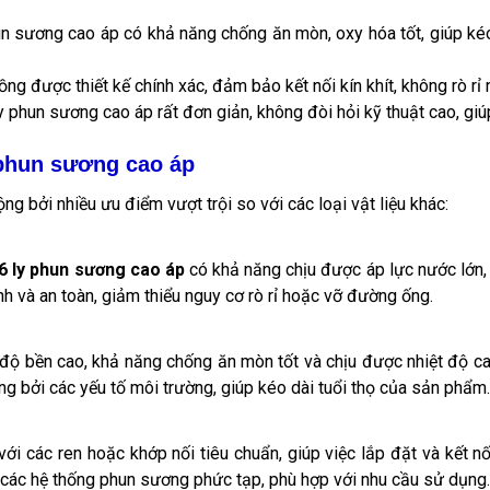
n sương cao áp có khả năng chống ăn mòn, oxy hóa tốt, giúp kéo
ng được thiết kế chính xác, đảm bảo kết nối kín khít, không rò rỉ 
y phun sương cao áp rất đơn giản, không đòi hỏi kỹ thuật cao, giúp
 phun sương cao áp
g bởi nhiều ưu điểm vượt trội so với các loại vật liệu khác:
6 ly phun sương cao áp
có khả năng chịu được áp lực nước lớn,
h và an toàn, giảm thiểu nguy cơ rò rỉ hoặc vỡ đường ống.
độ bền cao, khả năng chống ăn mòn tốt và chịu được nhiệt độ c
g bởi các yếu tố môi trường, giúp kéo dài tuổi thọ của sản phẩm.
ới các ren hoặc khớp nối tiêu chuẩn, giúp việc lắp đặt và kết 
 các hệ thống phun sương phức tạp, phù hợp với nhu cầu sử dụng.