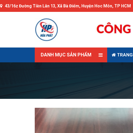
43/16z Đường Tiền Lân 13, Xã Bà Điểm, Huyện Hoc Môn, TP HCM
DANH MỤC SẢN PHẨM
TRANG