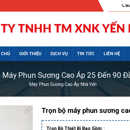
Mu
 CHỦ
GIỚI THIỆU
DỊCH VỤ
TIN TỨC
LIÊN HỆ
ộ Máy Phun Sương Cao Áp 25 Đến 90 Đ
Máy Phun Sương Cao Áp Nhà Yến
Trọn bộ máy phun sương ca
Trọn Bộ Thiết Bị Bao Gồm:
: