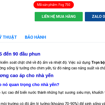
Mã sản phẩm: Fog 750
LIÊN HỆ MUA HÀNG
ZALO 0
Ỹ THUẬT
BẢO HÀNH
5 đến 90 đầu phun
ự kiểm soát chặt chẽ về độ ẩm và nhiệt độ. Việc sử dụng
Trọn bộ
rường sống lý tưởng cho chim yến, từ đó nâng cao năng suất và chấ
ương cao áp cho nhà yến
ao nó quan trọng cho nhà yến?
p lực cao để biến nước thành những hạt sương siêu mịn, khuếch t
môi trường có độ ẩm lý tưởng (khoảng 70-90%) để sinh sống và 