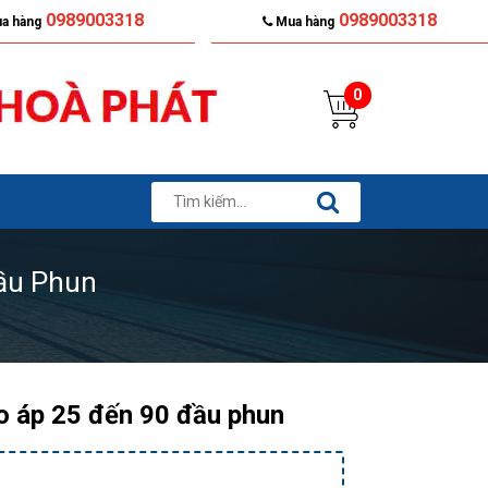
0989003318
0989003318
a hàng
Mua hàng
0
ầu Phun
o áp 25 đến 90 đầu phun