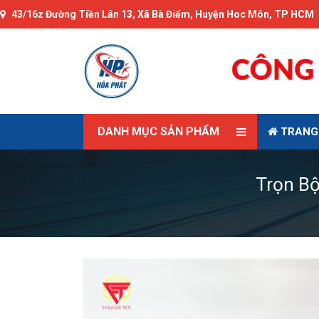
43/16z Đường Tiền Lân 13, Xã Bà Điểm, Huyện Hoc Môn, TP HCM
DANH MỤC SẢN PHẨM
TRANG
Trọn B