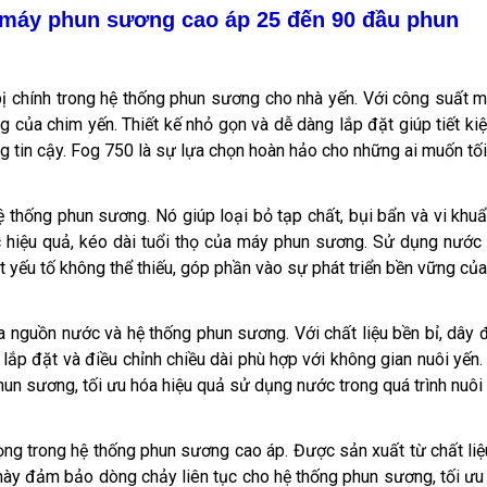
 máy phun sương cao áp 25 đến 90 đầu phun
 bị chính trong hệ thống phun sương cho nhà yến. Với công suất
g của chim yến. Thiết kế nhỏ gọn và dễ dàng lắp đặt giúp tiết 
ng tin cậy. Fog 750 là sự lựa chọn hoàn hảo cho những ai muốn tối
g hệ thống phun sương. Nó giúp loại bỏ tạp chất, bụi bẩn và vi k
c hiệu quả, kéo dài tuổi thọ của máy phun sương. Sử dụng nướ
 yếu tố không thể thiếu, góp phần vào sự phát triển bền vững của
ữa nguồn nước và hệ thống phun sương. Với chất liệu bền bỉ, dây 
 lắp đặt và điều chỉnh chiều dài phù hợp với không gian nuôi y
un sương, tối ưu hóa hiệu quả sử dụng nước trong quá trình nuôi 
rọng trong hệ thống phun sương cao áp. Được sản xuất từ chất li
ều này đảm bảo dòng chảy liên tục cho hệ thống phun sương, tối ư