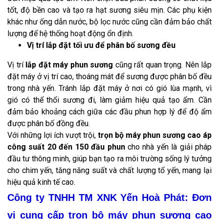
tốt, độ bền cao và tạo ra hạt sương siêu mịn. Các phụ kiện
khác như ống dẫn nước, bộ lọc nước cũng cần đảm bảo chất
lượng để hệ thống hoạt động ổn định.
Vị trí lắp đặt tối ưu để phân bố sương đều
Vị trí
lắp đặt máy phun sương
cũng rất quan trọng. Nên lắp
đặt máy ở vị trí cao, thoáng mát để sương được phân bố đều
trong nhà yến. Tránh lắp đặt máy ở nơi có gió lùa mạnh, vì
gió có thể thổi sương đi, làm giảm hiệu quả tạo ẩm. Cần
đảm bảo khoảng cách giữa các đầu phun hợp lý để độ ẩm
được phân bố đồng đều.
Với những lợi ích vượt trội,
trọn bộ máy phun sương cao áp
công suất 20 đến 150 đầu phun
cho nhà yến là giải pháp
đầu tư thông minh, giúp bạn tạo ra môi trường sống lý tưởng
cho chim yến, tăng năng suất và chất lượng tổ yến, mang lại
hiệu quả kinh tế cao.
Công ty TNHH TM XNK Yến Hoà Phát: Đơn
vị cung cấp trọn bộ máy phun sương cao