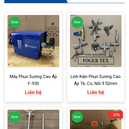
New
New
Máy Phun Sương Cao Áp
Linh Kiện Phun Sương Cao
F-950
Áp Tê, Co, Nối 9.52mm
Liên hệ
Liên hệ
- 20%
New
New