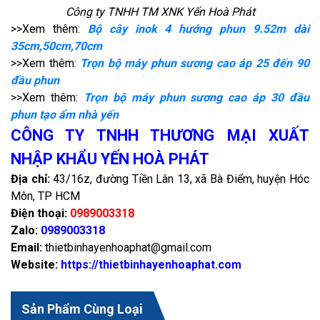
Công ty TNHH TM XNK Yến Hoà Phát
>>Xem thêm:
Bộ cây inok 4 hướng phun 9.52m dài
35cm,50cm,70cm
>>Xem thêm:
Trọn bộ máy phun sương cao áp 25 đến 90
đầu phun
>>Xem thêm:
Trọn bộ máy phun sương cao áp 30 đầu
phun tạo ẩm nhà yến
CÔNG TY TNHH THƯƠNG MẠI XUẤT
NHẬP KHẨU YẾN HOÀ PHÁT
Địa chỉ:
43/16z, đường Tiền Lân 13, xã Bà Điểm, huyện Hóc
Môn, TP HCM
Điện thoại:
0989003318
Zalo:
0989003318
Email:
thietbinhayenhoaphat@gmail.com
Website:
https://thietbinhayenhoaphat.com
Sản Phẩm Cùng Loại